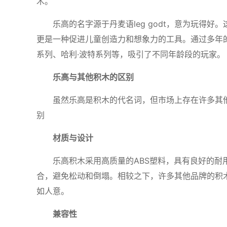
木。
乐高的名字源于丹麦语leg godt，意为玩得
更是一种促进儿童创造力和想象力的工具。通过多年
系列、哈利·波特系列等，吸引了不同年龄段的玩家。
乐高与其他积木的区别
虽然乐高是积木的代名词，但市场上存在许多其
别
材质与设计
乐高积木采用高质量的ABS塑料，具有良好的
合，避免松动和倒塌。相较之下，许多其他品牌的积
如人意。
兼容性