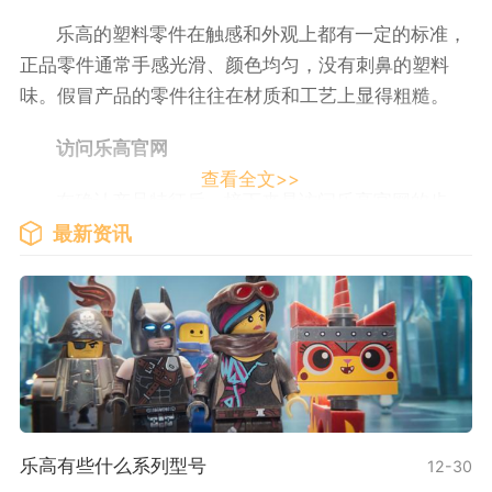
乐高的塑料零件在触感和外观上都有一定的标准，
正品零件通常手感光滑、颜色均匀，没有刺鼻的塑料
味。假冒产品的零件往往在材质和工艺上显得粗糙。
访问乐高官网
查看全文>>
在确认产品特征后，接下来是访问乐高官网的步
骤。乐高官网是查询产品真伪的最可靠途径。
最新资讯
进入官网
打开浏览器，输入乐高官网网址，确保访问的是官
方渠道。在网页底部可以找到国家或地区的选择，确保
选择正确，以获取相应的产品信息。
查找产品页面
乐高有些什么系列型号
12-30