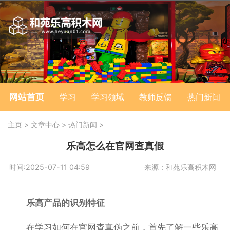
网站首页
学习
学习领域
教师反馈
热门新闻
主页
>
文章中心
>
热门新闻
>
乐高怎么在官网查真假
时间:2025-07-11 04:59
来源：和苑乐高积木网
乐高产品的识别特征
在学习如何在官网查真伪之前，首先了解一些乐高