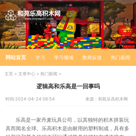
网站首页
学习
学习领域
教师反馈
热门新闻
主页
>
文章中心
>
热门新闻
>
逻辑高和乐高是一回事吗
时间:2024-04-24 08:54
来源：和苑乐高积木网
乐高是一家丹麦玩具公司，以其独特的积木拼装玩
具而闻名全球。乐高积木是由耐用的塑料制成，具有多