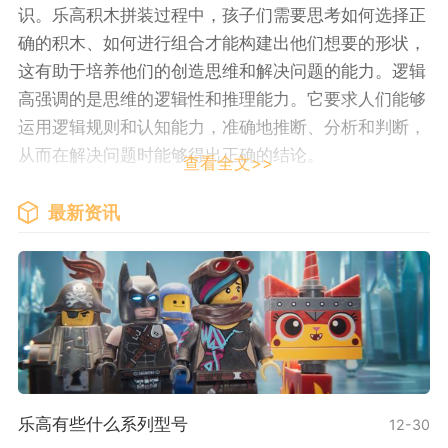
识。乐高积木拼装过程中，孩子们需要思考如何选择正
确的积木、如何进行组合才能构建出他们想要的形状，
这有助于培养他们的创造思维和解决问题的能力。逻辑
高强调的是思维的逻辑性和推理能力。它要求人们能够
运用逻辑规则和认知能力，准确地推断、分析和判断，
从而在解决问题时能够得出正确的结论。
查看全文>>
乐高和逻辑高在实践中的应用也有所不同。乐高在
最新资讯
教育领域被广泛运用。在学校中，教师可以利用乐高积
木来进行团队合作和创新的培养。在机器人编程方面，
乐高EV3系列可以帮助学生学习基本的编程思维和算法
逻辑。而逻辑高则广泛应用于科学、数学和哲学等学
科。逻辑学作为一门学科，研究的是如何正确地进行推
理和论证，对于培养人们的批判性思维和思辨能力有着
重要作用。
乐高有些什么系列型号
12-30
虽然逻辑高和乐高在名字上有一定的相似之处，但