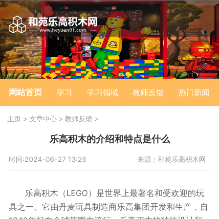
网站首页
学习
学习领域
教师反馈
热门新闻
主页
>
文章中心
>
教师反馈
>
乐高积木的介绍和特点是什么
时间:2024-06-27 13:26
来源：和苑乐高积木网
乐高积木（LEGO）是世界上最著名和受欢迎的玩
具之一。它由丹麦玩具制造商乐高集团开发和生产，自