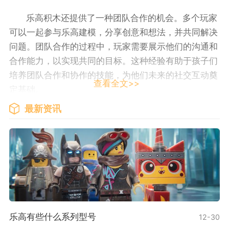
乐高积木还提供了一种团队合作的机会。多个玩家
可以一起参与乐高建模，分享创意和想法，并共同解决
问题。团队合作的过程中，玩家需要展示他们的沟通和
合作能力，以实现共同的目标。这种经验有助于孩子们
培养团队合作和协作的技能，为他们未来的社交互动奠
查看全文>>
定基础。
最新资讯
乐高积木的设计原理也与实用和耐用性有关。乐高
积木拥有标准化的尺寸和插槽，使不同型号的积木可以
轻松地连接在一起。这种设计使得积木可以反复使用和
重组，不易损坏。乐高积木采用优质的塑料材料制成，
确保其质量和耐用性。
乐高积木还不断创新和更新其产品线。乐高集团定
期推出新的积木套装，以满足玩家不断变化的需求和兴
乐高有些什么系列型号
12-30
趣。他们还与电影制片商和其他品牌合作，推出主题套