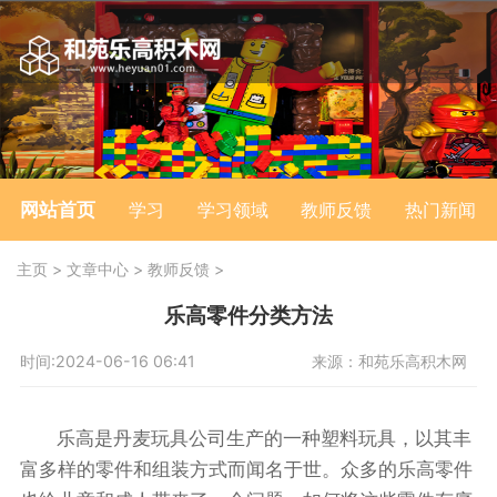
网站首页
学习
学习领域
教师反馈
热门新闻
主页
>
文章中心
>
教师反馈
>
乐高零件分类方法
时间:2024-06-16 06:41
来源：和苑乐高积木网
乐高是丹麦玩具公司生产的一种塑料玩具，以其丰
富多样的零件和组装方式而闻名于世。众多的乐高零件