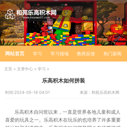
网站首页
学习
学习领域
教师反馈
热门新闻
主页
>
文章中心
>
学习
>
乐高积木如何拼装
时间:2024-05-16 04:01
来源：和苑乐高积木网
乐高积木自问世以来，一直是世界各地儿童和成人
喜爱的玩具之一。乐高积木在玩乐的也培养了许多重要