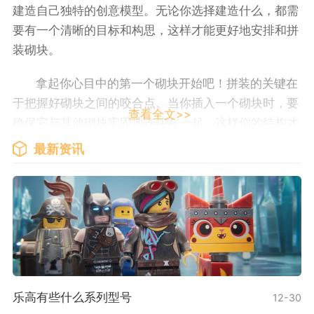
建造自己独特的创意模型。无论你选择建造什么，都需
要有一个清晰的目标和构思，这样才能更好地安排和拼
装砌块。
拿起你心目中的第一个砌块开始吧！拼装的关键在
于把握好砌块之间的咬合点。当你插入一个砌块时，要
查看全文>>
确保它与其他砌块牢固地连接在一起，这样你的结构才
会稳固。有时候，你可能需要用力推动或旋转砌块才能
最新资讯
把它们咬合在一起，这是正常的，不必担心弄坏它们。
乐高积木的设计非常耐用，确保在适当的方法下使用时
不易损坏。
拼装乐高积木时，可以根据需要加入其他零件来增
添细节。建造一座房子时，可以加入窗户和门来创造更
真实的效果。在建造车辆时，可以加入轮子和车轴，使
它们可以真实地移动。需要注意的是，每个零件都有其
乐高有些什么系列型号
12-30
特定的位置和用途，要确保正确地使用它们。