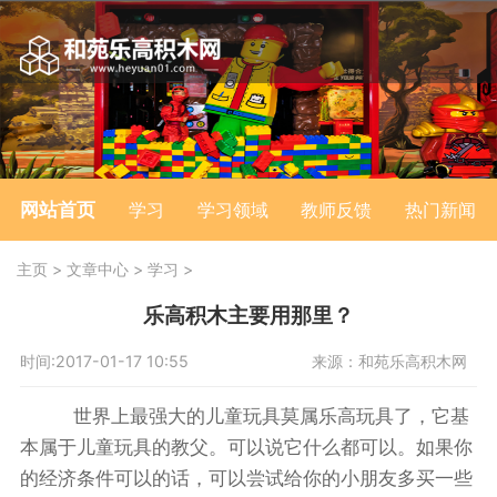
网站首页
学习
学习领域
教师反馈
热门新闻
主页
>
文章中心
>
学习
>
乐高积木主要用那里？
时间:2017-01-17 10:55
来源：和苑乐高积木网
世界上最强大的儿童玩具莫属乐高玩具了，它基
本属于儿童玩具的教父。可以说它什么都可以。如果你
的经济条件可以的话，可以尝试给你的小朋友多买一些